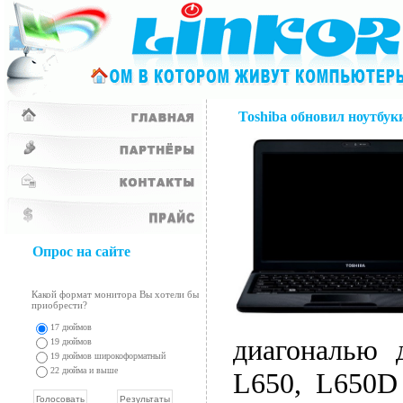
Toshiba обновил ноутбуки
Опрос на сайте
Какой формат монитора Вы хотели бы
приобрести?
17 дюймов
диагональю д
19 дюймов
19 дюймов широкоформатный
22 дюйма и выше
L650, L650D 