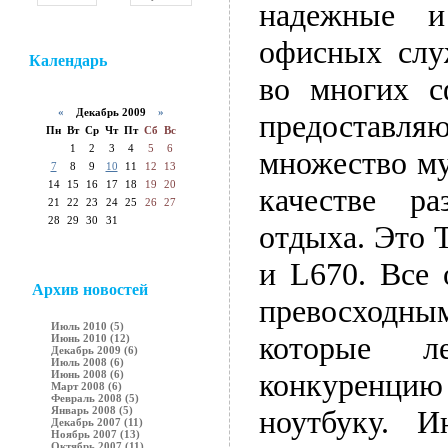
надежные и
офисных слу
Календарь
во многих с
«
Декабрь 2009
»
предоставля
Пн
Вт
Ср
Чт
Пт
Сб
Вс
1
2
3
4
5
6
множество му
7
8
9
10
11
12
13
14
15
16
17
18
19
20
качестве ра
21
22
23
24
25
26
27
28
29
30
31
отдыха. Это T
и L670. Все 
Архив новостей
превосходным
Июль 2010 (5)
которые л
Июнь 2010 (12)
Декабрь 2009 (6)
Июль 2008 (6)
конкуренц
Июнь 2008 (6)
Март 2008 (6)
Февраль 2008 (5)
Январь 2008 (5)
ноутбуку. И
Декабрь 2007 (11)
Ноябрь 2007 (13)
Октябрь 2007 (11)