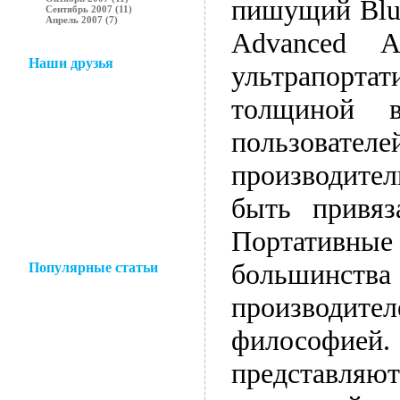
пишущий Blu-
Сентябрь 2007 (11)
Апрель 2007 (7)
Advanced 
Наши друзья
ультрапорта
толщиной в
пользоват
производител
быть привяз
Портативные 
большинства 
Популярные статьи
производит
философией.
представля