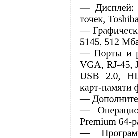
— Дисплей: 
точек, Toshib
— Графически
5145, 512 Мб
— Порты и ра
VGA, RJ-45, 
USB 2.0, HD
карт-памяти
— Дополните
— Операцио
Premium 64-р
— Программ