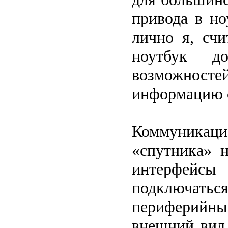
привода в но
лично я, сч
ноутбук до
возможносте
информацию 
Коммуника
«спутника» 
интерфейсы
подключат
периферий
внешний вид 