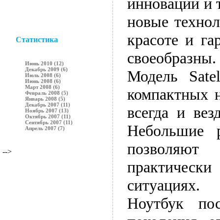
инноваций и 
новые технол
красоте и га
Статистика
своеобразны.
Июнь 2010 (12)
Декабрь 2009 (6)
Модель Sate
Июль 2008 (6)
Июнь 2008 (6)
Март 2008 (6)
компактных н
Февраль 2008 (5)
Январь 2008 (5)
Декабрь 2007 (11)
всегда и вез
Ноябрь 2007 (13)
Октябрь 2007 (11)
Сентябрь 2007 (11)
Небольшие 
Апрель 2007 (7)
позволяют
-->
практическ
ситуациях.
Ноутбук по