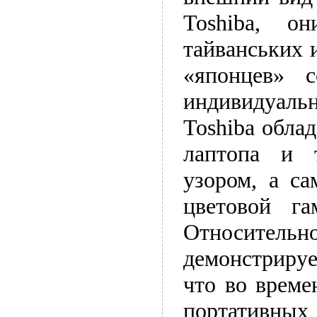
Toshiba, о
тайванських 
«японцев» с
индивидуальн
Toshiba обла
лаптопа и 
узором, а са
цветовой г
Относительн
демонстриру
что во време
портативн