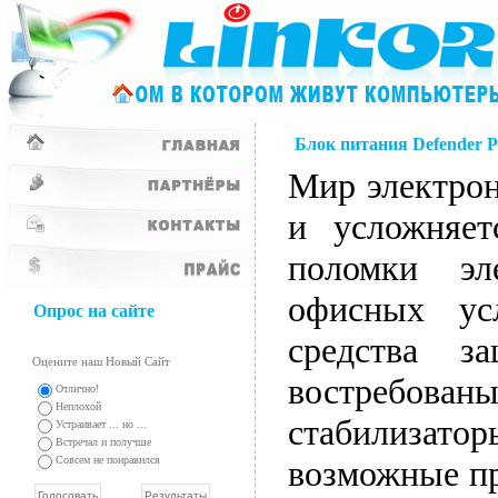
Блок питания Defender
Мир электрон
и усложняет
поломки эл
офисных усл
Опрос на сайте
средства з
Оцените наш Новый Сайт
востребова
Отлично!
Неплохой
стабилизато
Устраивает ... но ...
Встречал и получше
Совсем не понравился
возможные пр