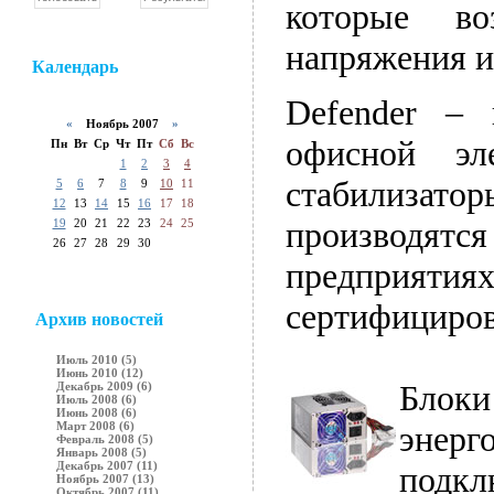
которые во
напряжения и
Календарь
Defender –
«
Ноябрь 2007
»
офисной эл
Пн
Вт
Ср
Чт
Пт
Сб
Вс
1
2
3
4
стабилиза
5
6
7
8
9
10
11
12
13
14
15
16
17
18
производя
19
20
21
22
23
24
25
26
27
28
29
30
предприяти
сертифициров
Архив новостей
Июль 2010 (5)
Июнь 2010 (12)
Бло
Декабрь 2009 (6)
Июль 2008 (6)
Июнь 2008 (6)
Март 2008 (6)
эне
Февраль 2008 (5)
Январь 2008 (5)
Декабрь 2007 (11)
подкл
Ноябрь 2007 (13)
Октябрь 2007 (11)